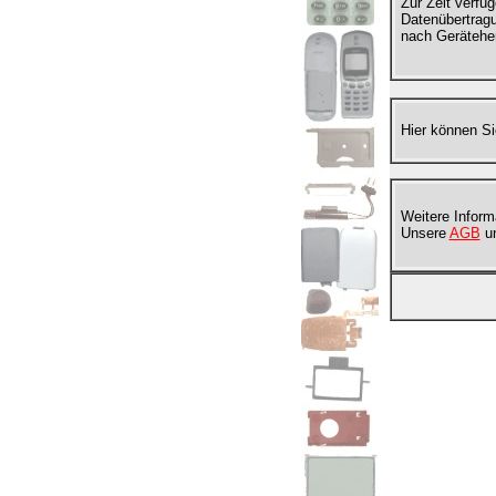
Zur Zeit verfü
Datenübertragu
nach Gerätehers
Hier können Si
Weitere Inform
Unsere
AGB
u