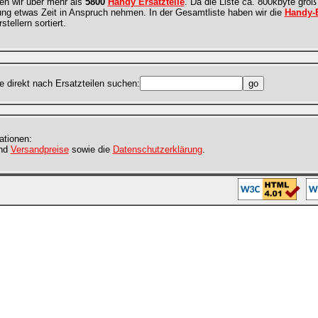
gen wir über mehr als
5800
Handy Ersatzteile
. Da die Liste ca. 800kbyte groß 
ng etwas Zeit in Anspruch nehmen. In der Gesamtliste haben wir die
Handy-E
tellern sortiert.
e direkt nach Ersatzteilen suchen:
ationen:
nd
Versandpreise
sowie die
Datenschutzerklärung
.