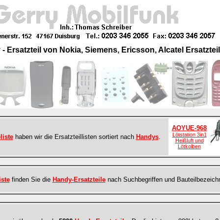
- Ersatzteil von Nokia, Siemens, Ericsson, Alcatel Ersatztei
AOYUE-968
Lötstation 3in1
liste
haben wir die Ersatzteillisten sortiert nach
Handys
.
Heißluft und
Lötkolben
iste
finden Sie die
Handy-Ersatzteile
nach Suchbegriffen und Bauteilbezeichn