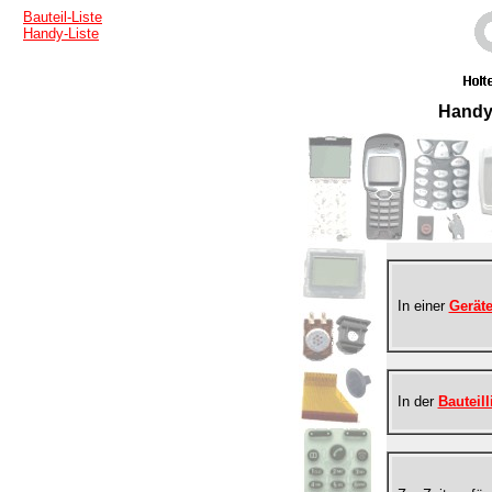
Bauteil-Liste
Handy-Liste
Handy 
In einer
Geräte
In der
Bauteill